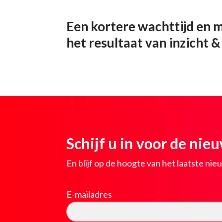
Een kortere wachttijd en m
het resultaat van inzicht &
Schijf u in voor de nie
En blijf op de hoogte van het laatste ni
E-mailadres