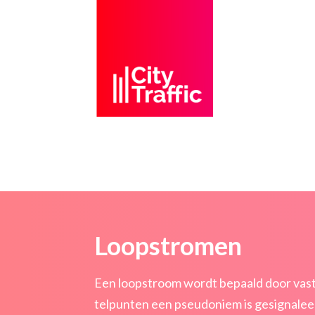
Loopstromen
Een loopstroom wordt bepaald door vast t
telpunten een pseudoniem is gesignaleer