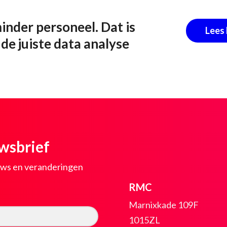
inder personeel. Dat is
Lees 
 de juiste data analyse
uwsbrief
euws en veranderingen
RMC
Marnixkade 109F
1015ZL