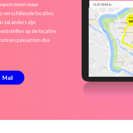
loopstromen maar
verschillende locaties.
 zal anders zijn
vaststellen op de locaties
 kunnen passanten dus
Mail