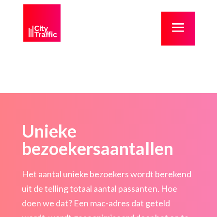
Unieke
bezoekersaantallen
Het aantal unieke bezoekers wordt berekend
uit de telling totaal aantal passanten. Hoe
doen we dat? Een mac-adres dat geteld